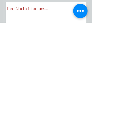
Ich habe die Datenschutzerklärung zur
Kenntnis genommen und stimme ihr zu.
Senden
Unser Team steht Ihnen jederzeit gern zur
Verfügung. Schreiben Sie einfach eine E-Mail
an
info@agens-sozialbetriebe.de
oder rufen
Sie uns an:
030 544 537 410.
Oder Sie besuchen uns von Montag bis
Freitag in Kreuzberg:
agens Sozialbetriebe gGmbH
Ohlauer Straße 42